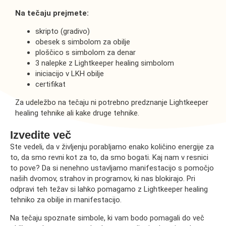
Na tečaju prejmete:
skripto (gradivo)
obesek s simbolom za obilje
ploščico s simbolom za denar
3 nalepke z Lightkeeper healing simbolom
iniciacijo v LKH obilje
certifikat
Za udeležbo na tečaju ni potrebno predznanje Lightkeeper
healing tehnike ali kake druge tehnike.
Izvedite več
Ste vedeli, da v življenju porabljamo enako količino energije za
to, da smo revni kot za to, da smo bogati. Kaj nam v resnici
to pove? Da si nenehno ustavljamo manifestacijo s pomočjo
naših dvomov, strahov in programov, ki nas blokirajo. Pri
odpravi teh težav si lahko pomagamo z Lightkeeper healing
tehniko za obilje in manifestacijo.
Na tečaju spoznate simbole, ki vam bodo pomagali do več