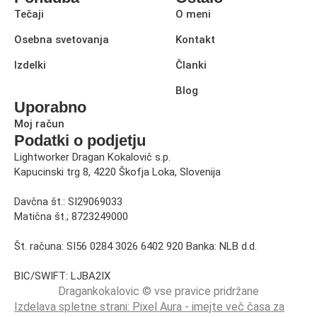
Tečaji
O meni
Osebna svetovanja
Kontakt
Izdelki
Članki
Blog
Uporabno
Moj račun
Podatki o podjetju
Lightworker Dragan Kokalovič s.p.
Kapucinski trg 8, 4220 Škofja Loka, Slovenija
Davčna št.: SI29069033
Matična št.; 8723249000
Št. računa: SI56 0284 3026 6402 920 Banka: NLB d.d.
BIC/SWIFT: LJBA2IX
Dragankokalovic © vse pravice pridržane
Izdelava spletne strani: Pixel Aura - imejte več časa za