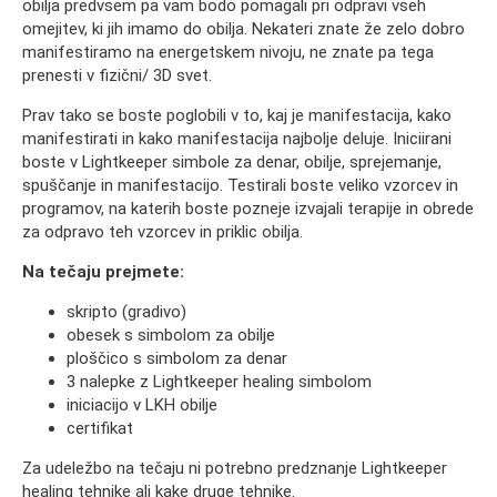
obilja predvsem pa vam bodo pomagali pri odpravi vseh
omejitev, ki jih imamo do obilja. Nekateri znate že zelo dobro
manifestiramo na energetskem nivoju, ne znate pa tega
prenesti v fizični/ 3D svet.
Prav tako se boste poglobili v to, kaj je manifestacija, kako
manifestirati in kako manifestacija najbolje deluje. Iniciirani
boste v Lightkeeper simbole za denar, obilje, sprejemanje,
spuščanje in manifestacijo. Testirali boste veliko vzorcev in
programov, na katerih boste pozneje izvajali terapije in obrede
za odpravo teh vzorcev in priklic obilja.
Na tečaju prejmete:
skripto (gradivo)
obesek s simbolom za obilje
ploščico s simbolom za denar
3 nalepke z Lightkeeper healing simbolom
iniciacijo v LKH obilje
certifikat
Za udeležbo na tečaju ni potrebno predznanje Lightkeeper
healing tehnike ali kake druge tehnike.