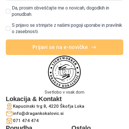
Da, prosim obveščajte me o novicah, dogodkih in
ponudbah.
S prijavo se strinjate z našimi pogoji uporabe in pravilnik
o zasebnosti.
Prijavi se na e-novičke
Svetlobo v vsak dom
Lokacija & Kontakt
Kapucinski trg 8, 4220 Škofja Loka
info@dragankokalovic.si
071 474 474
Ponudba
Ostalo