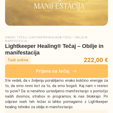
DOMOV
/
TEČAJI
/
LIGHTKEEPER HEALING® TEČAJ – OBILJE IN
MANIFESTACIJA
Lightkeeper Healing® Tečaj – Obilje in
manifestacija
222,00 €
Tudi online
Prijava na tečaj
Ste vedeli, da v življenju porabljamo enako količino energije za
to, da smo revni kot za to, da smo bogati. Kaj nam v resnici
to pove? Da si nenehno ustavljamo manifestacijo s pomočjo
naših dvomov, strahov in programov, ki nas blokirajo. Pri
odpravi vseh teh težav si lahko pomagamo z Lightkeeper
healing tehniko za obilje in manifestacijo.