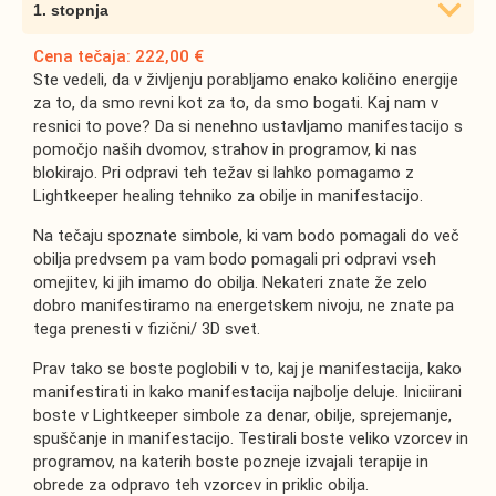
1. stopnja
Cena tečaja: 222,00 €
Ste vedeli, da v življenju porabljamo enako količino energije
za to, da smo revni kot za to, da smo bogati. Kaj nam v
resnici to pove? Da si nenehno ustavljamo manifestacijo s
pomočjo naših dvomov, strahov in programov, ki nas
blokirajo. Pri odpravi teh težav si lahko pomagamo z
Lightkeeper healing tehniko za obilje in manifestacijo.
Na tečaju spoznate simbole, ki vam bodo pomagali do več
obilja predvsem pa vam bodo pomagali pri odpravi vseh
omejitev, ki jih imamo do obilja. Nekateri znate že zelo
dobro manifestiramo na energetskem nivoju, ne znate pa
tega prenesti v fizični/ 3D svet.
Prav tako se boste poglobili v to, kaj je manifestacija, kako
manifestirati in kako manifestacija najbolje deluje. Iniciirani
boste v Lightkeeper simbole za denar, obilje, sprejemanje,
spuščanje in manifestacijo. Testirali boste veliko vzorcev in
programov, na katerih boste pozneje izvajali terapije in
obrede za odpravo teh vzorcev in priklic obilja.