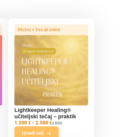
Možno v živo ali online
Lightkeeper Healing®
učiteljski tečaj – praktik
1.200 € - 2.500 €
z DDV
Izvedi več