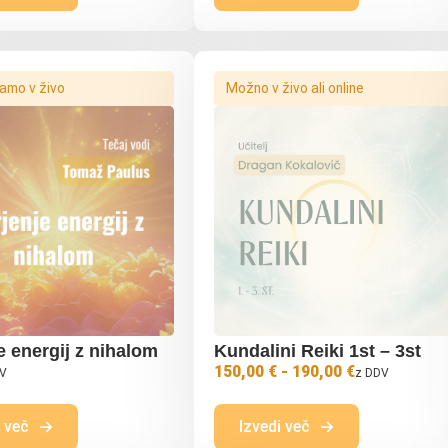
amo v živo
Možno v živo ali online
e energij z nihalom
Kundalini Reiki 1st – 3st
150,00 € - 190,00 €
DV
z DDV
i več
Izvedi več