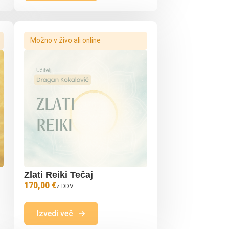
Možno v živo ali online
j
Zlati Reiki Tečaj
170,00 €
z DDV
Izvedi več