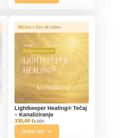
Možno v živo ali online
Lightkeeper Healing® Tečaj
– Kanaliziranje
330,00 €
z DDV
Izvedi več