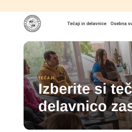
Tečaji in delavnice
Osebna s
TEČAJI
Izberite si teč
delavnico za