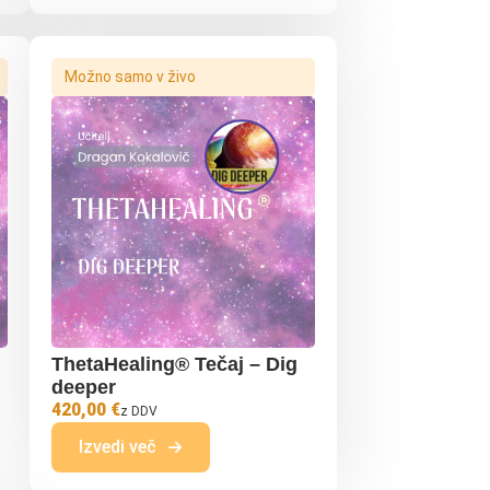
Možno samo v živo
ThetaHealing® Tečaj – Dig
deeper
420,00 €
z DDV
Izvedi več