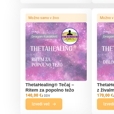
Možno samo v živo
Možno v ž
ThetaHealing® Tečaj –
ThetaHe
Ritem za popolno težo
z živalm
140,00 €
170,00 €
z DDV
Izvedi več
Izved