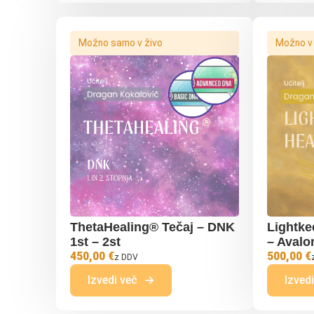
Možno samo v živo
Možno v ž
ThetaHealing® Tečaj – DNK
Lightke
1st – 2st
– Avalon
450,00 €
500,00 €
z DDV
Izvedi več
Izved