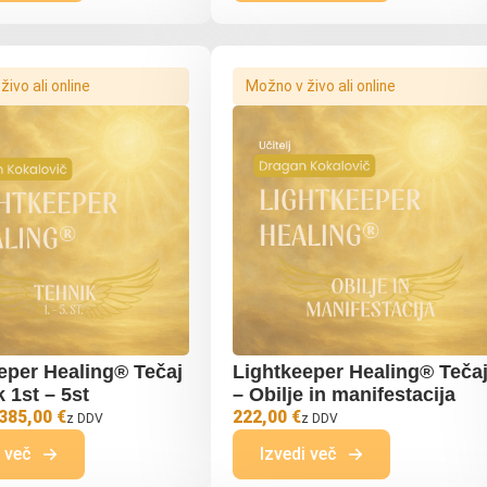
ivo ali online
Možno v živo ali online
eper Healing® Tečaj
Lightkeeper Healing® Teča
 1st – 5st
– Obilje in manifestacija
 385,00 €
222,00 €
z DDV
z DDV
i več
Izvedi več