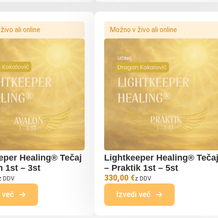
ivo ali online
Možno v živo ali online
eper Healing® Tečaj
Lightkeeper Healing® Teča
 1st – 3st
– Praktik 1st – 5st
330,00 €
z DDV
z DDV
i več
Izvedi več