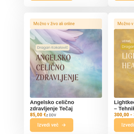
Možno v živo ali online
Možno v ž
Angelsko celično
Lightke
zdravljenje Tečaj
– Tehnik
85,00 €
300,00 -
z DDV
Izvedi več
Izved