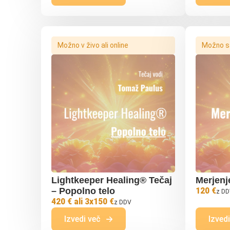
Možno v živo ali online
Možno s
Lightkeeper Healing® Tečaj
Merjenj
– Popolno telo
120 €
z D
420 € ali 3x150 €
z DDV
Izvedi več
Izved