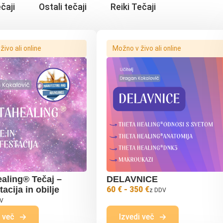
čaji
Ostali tečaji
Reiki Tečaji
ivo ali online
Možno v živo ali online
aling® Tečaj –
DELAVNICE
acija in obilje
60 € - 350 €
z DDV
DV
i več
Izvedi več