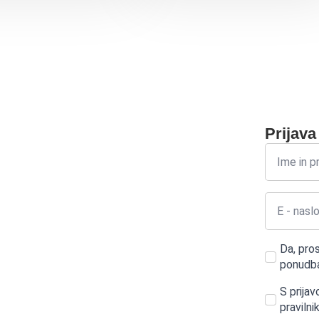
Prijava
Da, pro
ponudba
S prijav
pravilni