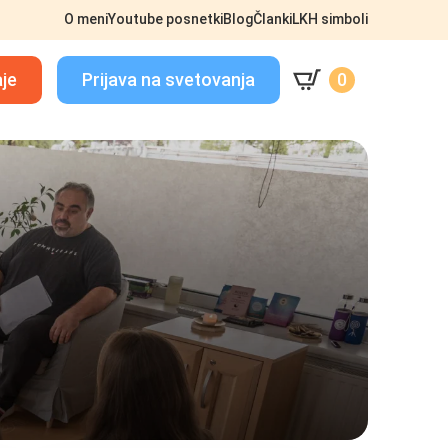
O meni
Youtube posnetki
Blog
Članki
LKH simboli
aje
Prijava na svetovanja
0