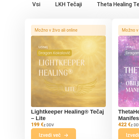
Vsi
LKH Tečaji
Theta Healing Te
Možno v živo ali online
Možno v ž
Lightkeeper Healing® Tečaj
ThetaHe
– Lite
Manifest
199 €
422 €
z DDV
z D
Izvedi več
Izved