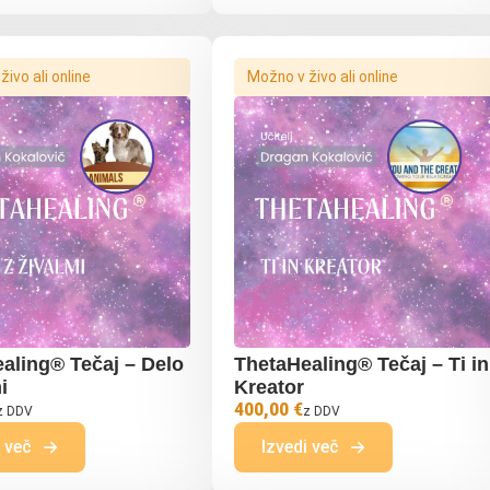
ivo ali online
Možno v živo ali online
aling® Tečaj – Delo
ThetaHealing® Tečaj – Ti in
i
Kreator
400,00 €
z DDV
z DDV
i več
Izvedi več