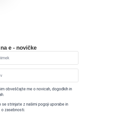
 na e - novičke
sim obveščajte me o novicah, dogodkih in
h.
o se strinjate z našimi pogoji uporabe in
k o zasebnosti.