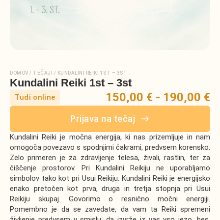
DOMOV
/
TEČAJI
/
KUNDALINI REIKI 1ST – 3ST
Kundalini Reiki 1st – 3st
150,00 € - 190,00 €
Tudi online
Prijava na tečaj
Kundalini Reiki je močna energija, ki nas prizemljuje in nam
omogoča povezavo s spodnjimi čakrami, predvsem korensko.
Zelo primeren je za zdravljenje telesa, živali, rastlin, ter za
čiščenje prostorov. Pri Kundalini Reikiju ne uporabljamo
simbolov tako kot pri Usui Reikiju. Kundalini Reiki je energijsko
enako pretočen kot prva, druga in tretja stopnja pri Usui
Reikiju skupaj. Govorimo o resnično močni energiji.
Pomembno je da se zavedate, da vam ta Reiki spremeni
življenje predvsem v smislu, da izvrže iz vas vso jezo, bes,