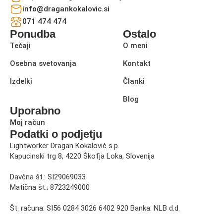
info@dragankokalovic.si
071 474 474
Ponudba
Ostalo
Tečaji
O meni
Osebna svetovanja
Kontakt
Izdelki
Članki
Blog
Uporabno
Moj račun
Podatki o podjetju
Lightworker Dragan Kokalovič s.p.
Kapucinski trg 8, 4220 Škofja Loka, Slovenija
Davčna št.: SI29069033
Matična št.; 8723249000
Št. računa: SI56 0284 3026 6402 920 Banka: NLB d.d.