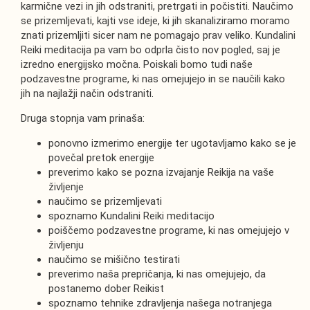
karmične vezi in jih odstraniti, pretrgati in počistiti. Naučimo
se prizemljevati, kajti vse ideje, ki jih skanaliziramo moramo
znati prizemljiti sicer nam ne pomagajo prav veliko. Kundalini
Reiki meditacija pa vam bo odprla čisto nov pogled, saj je
izredno energijsko močna. Poiskali bomo tudi naše
podzavestne programe, ki nas omejujejo in se naučili kako
jih na najlažji način odstraniti.
Druga stopnja vam prinaša:
ponovno izmerimo energije ter ugotavljamo kako se je
povečal pretok energije
preverimo kako se pozna izvajanje Reikija na vaše
življenje
naučimo se prizemljevati
spoznamo Kundalini Reiki meditacijo
poiščemo podzavestne programe, ki nas omejujejo v
življenju
naučimo se mišično testirati
preverimo naša prepričanja, ki nas omejujejo, da
postanemo dober Reikist
spoznamo tehnike zdravljenja našega notranjega