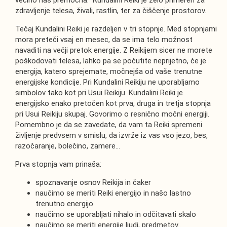
večino nas premočna. Kundalini Reiki je zelo primeren za
zdravljenje telesa, živali, rastlin, ter za čiščenje prostorov.
Tečaj Kundalini Reiki je razdeljen v tri stopnje. Med stopnjami
mora preteči vsaj en mesec, da se ima telo možnost
navaditi na večji pretok energije. Z Reikijem sicer ne morete
poškodovati telesa, lahko pa se počutite neprijetno, če je
energija, katero sprejemate, močnejša od vaše trenutne
energijske kondicije. Pri Kundalini Reikiju ne uporabljamo
simbolov tako kot pri Usui Reikiju. Kundalini Reiki je
energijsko enako pretočen kot prva, druga in tretja stopnja
pri Usui Reikiju skupaj. Govorimo o resnično močni energiji.
Pomembno je da se zavedate, da vam ta Reiki spremeni
življenje predvsem v smislu, da izvrže iz vas vso jezo, bes,
razočaranje, bolečino, zamere…
Prva stopnja vam prinaša:
spoznavanje osnov Reikija in čaker
naučimo se meriti Reiki energijo in našo lastno
trenutno energijo
naučimo se uporabljati nihalo in odčitavati skalo
naučimo se meriti energije ljudi, predmetov..