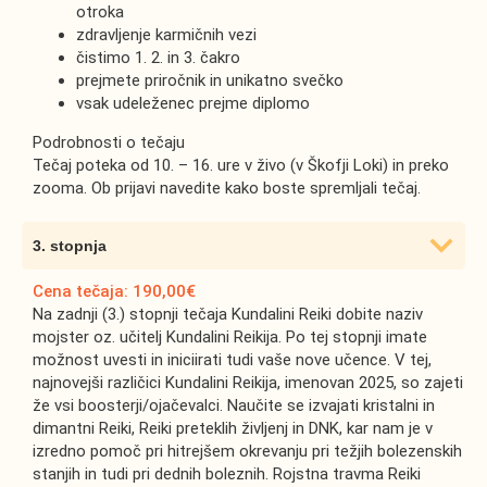
otroka
zdravljenje karmičnih vezi
čistimo 1. 2. in 3. čakro
prejmete priročnik in unikatno svečko
vsak udeleženec prejme diplomo
Podrobnosti o tečaju
Tečaj poteka od 10. – 16. ure v živo (v Škofji Loki) in preko
zooma. Ob prijavi navedite kako boste spremljali tečaj.
3. stopnja
Cena tečaja: 190,00€
Na zadnji (3.) stopnji tečaja Kundalini Reiki dobite naziv
mojster oz. učitelj Kundalini Reikija. Po tej stopnji imate
možnost uvesti in iniciirati tudi vaše nove učence. V tej,
najnovejši različici Kundalini Reikija, imenovan 2025, so zajeti
že vsi boosterji/ojačevalci. Naučite se izvajati kristalni in
dimantni Reiki, Reiki preteklih življenj in DNK, kar nam je v
izredno pomoč pri hitrejšem okrevanju pri težjih bolezenskih
stanjih in tudi pri dednih boleznih. Rojstna travma Reiki