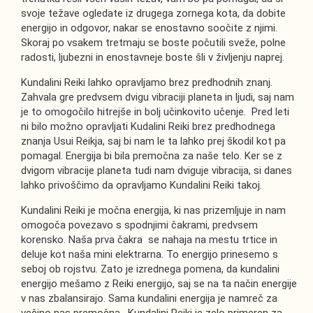
svoje težave ogledate iz drugega zornega kota, da dobite
energijo in odgovor, nakar se enostavno soočite z njimi.
Skoraj po vsakem tretmaju se boste počutili sveže, polne
radosti, ljubezni in enostavneje boste šli v življenju naprej.
Kundalini Reiki lahko opravljamo brez predhodnih znanj.
Zahvala gre predvsem dvigu vibraciji planeta in ljudi, saj nam
je to omogočilo hitrejše in bolj učinkovito učenje. Pred leti
ni bilo možno opravljati Kudalini Reiki brez predhodnega
znanja Usui Reikja, saj bi nam le ta lahko prej škodil kot pa
pomagal. Energija bi bila premočna za naše telo. Ker se z
dvigom vibracije planeta tudi nam dviguje vibracija, si danes
lahko privoščimo da opravljamo Kundalini Reiki takoj.
Kundalini Reiki je močna energija, ki nas prizemljuje in nam
omogoča povezavo s spodnjimi čakrami, predvsem
korensko. Naša prva čakra se nahaja na mestu trtice in
deluje kot naša mini elektrarna. To energijo prinesemo s
seboj ob rojstvu. Zato je izrednega pomena, da kundalini
energijo mešamo z Reiki energijo, saj se na ta način energije
v nas zbalansirajo. Sama kundalini energija je namreč za