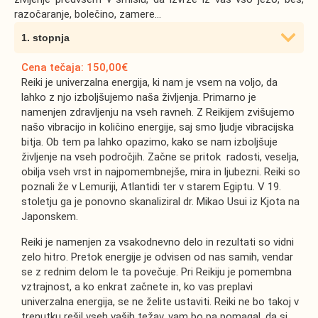
razočaranje, bolečino, zamere...
1. stopnja
Cena tečaja: 150,00€
Reiki je univerzalna energija, ki nam je vsem na voljo, da
lahko z njo izboljšujemo naša življenja. Primarno je
namenjen zdravljenju na vseh ravneh. Z Reikijem zvišujemo
našo vibracijo in količino energije, saj smo ljudje vibracijska
bitja. Ob tem pa lahko opazimo, kako se nam izboljšuje
življenje na vseh področjih. Začne se pritok radosti, veselja,
obilja vseh vrst in najpomembnejše, mira in ljubezni. Reiki so
poznali že v Lemuriji, Atlantidi ter v starem Egiptu. V 19.
stoletju ga je ponovno skanaliziral dr. Mikao Usui iz Kjota na
Japonskem.
Reiki je namenjen za vsakodnevno delo in rezultati so vidni
zelo hitro. Pretok energije je odvisen od nas samih, vendar
se z rednim delom le ta povečuje. Pri Reikiju je pomembna
vztrajnost, a ko enkrat začnete in, ko vas preplavi
univerzalna energija, se ne želite ustaviti. Reiki ne bo takoj v
trenutku rešil vseh vaših težav, vam bo pa pomagal, da si