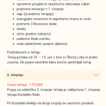
opravimo pregled in raziščemo delovanje čaker
prejmete iniciacijo v 1. stopnjo
vaje (izvedemo terapije)
energijsko izmerimo in napolnimo hrano in vodo
premete 3 Bovisove skale
nihalo
učno gradivo (skripto)
unikatno Reiki svečko
vsak udeleženec prejme diplomo
Podrobnosti o tečaju
Tečaj poteka od 10. – 15. ure v živo (v Škofji Loki) in preko
zooma. Ob prijavi navedite kako boste spremljali tečaj.
2. stopnja
Cena tečaja: 170,00€
Pogoj za udeležbo 2. stopnje tečaja je zaključena 1. stopnja
tečaja Kundalini Reiki.
Pri Kundalini Reikiju na drugi stopnji se naučimo poiskati