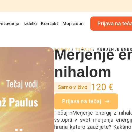
Prijava na teč
vetovanja
Izdelki
Kontakt
Moj račun
Merjenje en
DOMOV
/
TEČAJI
/
MERJENJE ENER
nihalom
120 €
Samo v živo
Prijava na tečaj
Tečaj »Merjenje energij z niha
vstopiti v svet merjenja energ
hrana katero zaužijete? Kakšno 