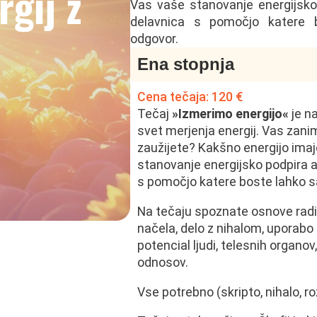
Vas vaše stanovanje energijsko 
delavnica s pomočjo katere b
odgovor.
Ena stopnja
Cena tečaja: 120 €
Tečaj
»Izmerimo energijo«
je na
svet merjenja energij. Vas zani
zaužijete? Kakšno energijo ima
stanovanje energijsko podpira a
s pomočjo katere boste lahko sa
Na tečaju spoznate osnove radie
načela, delo z nihalom, uporabo 
potencial ljudi, telesnih organov
odnosov.
Vse potrebno (skripto, nihalo, r