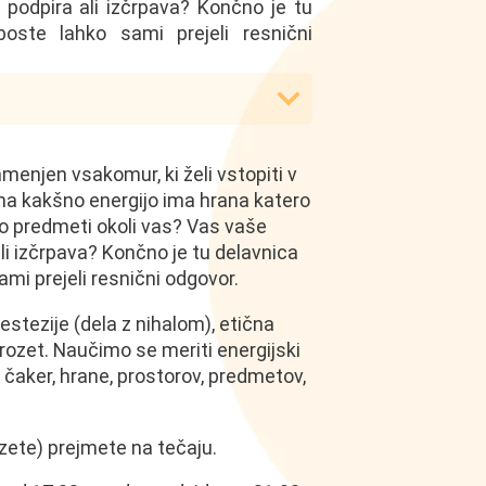
podpira ali izčrpava? Končno je tu
oste lahko sami prejeli resnični
menjen vsakomur, ki želi vstopiti v
ma kakšno energijo ima hrana katero
jo predmeti okoli vas? Vas vaše
li izčrpava? Končno je tu delavnica
mi prejeli resnični odgovor.
stezije (dela z nihalom), etična
rozet. Naučimo se meriti energijski
, čaker, hrane, prostorov, predmetov,
ozete) prejmete na tečaju.