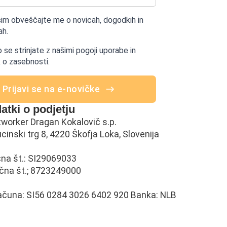
sim obveščajte me o novicah, dogodkih in
h.
o se strinjate z našimi pogoji uporabe in
k o zasebnosti.
Prijavi se na e-novičke
atki o podjetju
tworker Dragan Kokalovič s.p.
cinski trg 8, 4220 Škofja Loka, Slovenija
na št.: SI29069033
čna št.; 8723249000
računa: SI56 0284 3026 6402 920 Banka: NLB