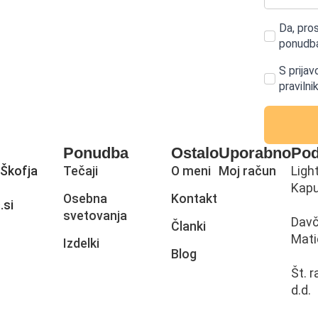
Da, pro
ponudba
S prijav
pravilni
Ponudba
Ostalo
Uporabno
Pod
 Škofja
Tečaji
O meni
Moj račun
Ligh
Kapu
Osebna
Kontakt
.si
svetovanja
Davč
Članki
Mati
Izdelki
Blog
Št. 
d.d.