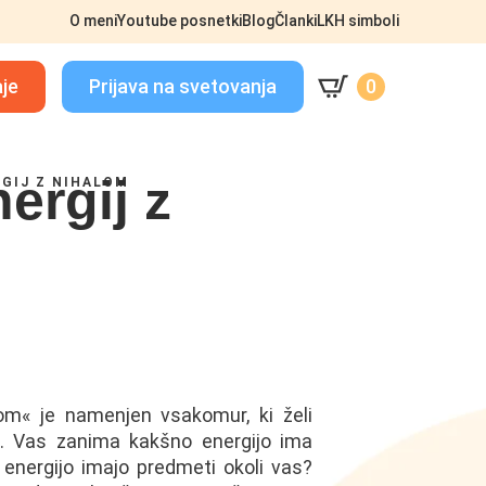
O meni
Youtube posnetki
Blog
Članki
LKH simboli
aje
Prijava na svetovanja
0
ergij z
GIJ Z NIHALOM
lom« je namenjen vsakomur, ki želi
ij. Vas zanima kakšno energijo ima
energijo imajo predmeti okoli vas?