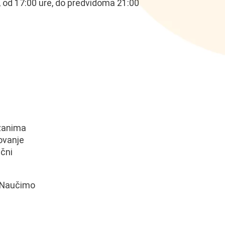
i, od 17:00 ure, do predvidoma 21:00
 zanima
ovanje
ični
. Naučimo