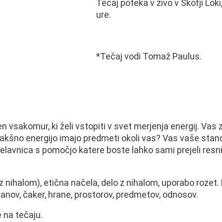
Tečaj poteka v živo v Škofji Lok
ure.
*Tečaj vodi Tomaž Paulus.
 vsakomur, ki želi vstopiti v svet merjenja energij. Vas
Kakšno energijo imajo predmeti okoli vas? Vas vaše stan
delavnica s pomočjo katere boste lahko sami prejeli resn
z nihalom), etična načela, delo z nihalom, uporabo rozet
organov, čaker, hrane, prostorov, predmetov, odnosov.
 na tečaju.