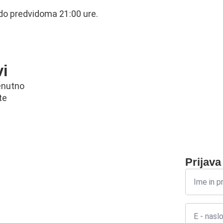
, do predvidoma 21:00 ure.
vi
renutno
te
Prijava